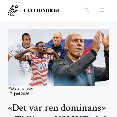
Hopp
til
Meny
innhold
Siste nyheter
17. juni 2026
«Det var ren dominans»