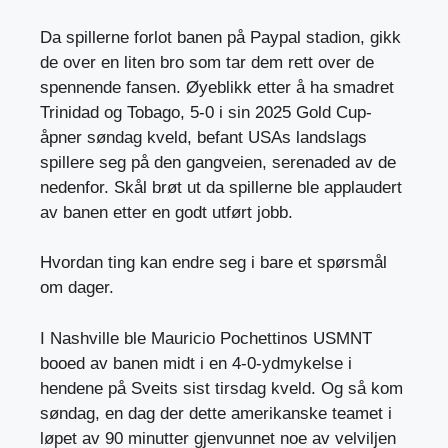
Da spillerne forlot banen på Paypal stadion, gikk
de over en liten bro som tar dem rett over de
spennende fansen. Øyeblikk etter å ha smadret
Trinidad og Tobago, 5-0 i sin 2025 Gold Cup-
åpner søndag kveld, befant USAs landslags
spillere seg på den gangveien, serenaded av de
nedenfor. Skål brøt ut da spillerne ble applaudert
av banen etter en godt utført jobb.
Hvordan ting kan endre seg i bare et spørsmål
om dager.
I Nashville ble Mauricio Pochettinos USMNT
booed av banen midt i en 4-0-ydmykelse i
hendene på Sveits sist tirsdag kveld. Og så kom
søndag, en dag der dette amerikanske teamet i
løpet av 90 minutter gjenvunnet noe av velviljen