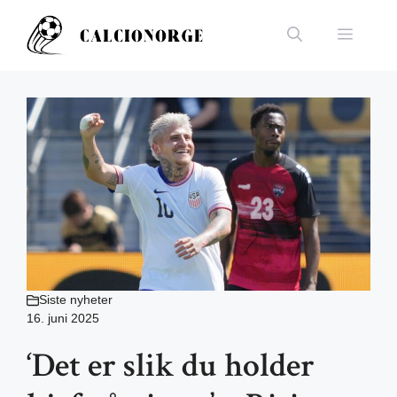
Hopp
til
Meny
innhold
Siste nyheter
16. juni 2025
‘Det er slik du holder