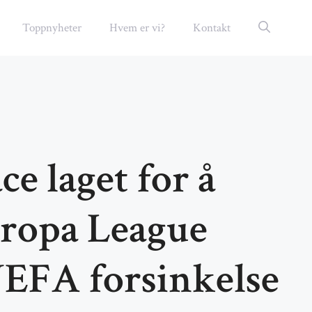
Toppnyheter
Hvem er vi?
Kontakt
ce laget for å
uropa League
UEFA forsinkelse