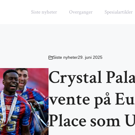
Siste nyheter
Overganger
Spesialartikler
Siste nyheter
29. juni 2025
Crystal Pala
vente på E
Place som 