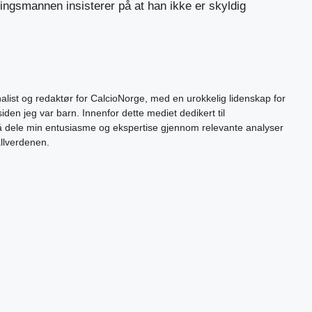
ngsmannen insisterer på at han ikke er skyldig
alist og redaktør for CalcioNorge, med en urokkelig lidenskap for
siden jeg var barn. Innenfor dette mediet dedikert til
 å dele min entusiasme og ekspertise gjennom relevante analyser
allverdenen.