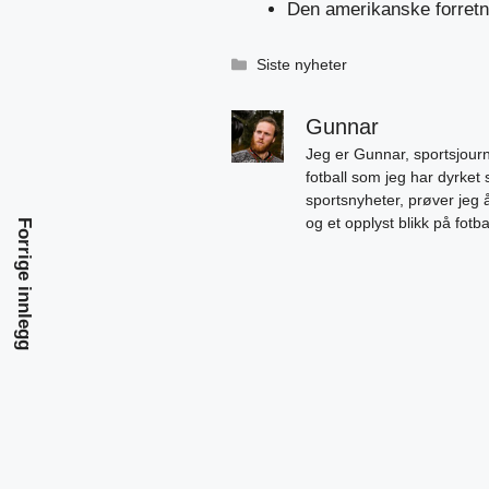
Den amerikanske forretni
Kategorier
Siste nyheter
Gunnar
Jeg er Gunnar, sportsjourn
fotball som jeg har dyrket 
sportsnyheter, prøver jeg
og et opplyst blikk på fotb
Forrige innlegg