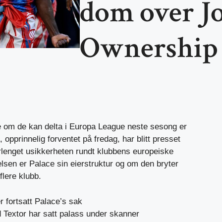
dom over J
Ownership
e om de kan delta i Europa League neste sesong er
 opprinnelig forventet på fredag, har blitt presset
forlenget usikkerheten rundt klubbens europeiske
lsen er Palace sin eierstruktur og om den bryter
lere klubb.
fortsatt Palace’s sak
Textor har satt palass under skanner