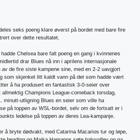
eles seks poeng klare øverst på bordet med bare fire
ert over dette resultatet.
hadde Chelsea bare falt poeng en gang i kvinnenes
dlertid drar Blues nå inn i aprilens internasjonale
to av de fire siste kampene sine, med en 2-2 uavgjort
 som skjenket litt kaldt vann på det som hadde vært
tter å ha produsert en fantastisk 3-0-seier over
 et allmektig Champions League-comeback torsdag,
. minutt-utligning Blues en seier som ville ha
else på toppen av WSL-bordet, selv om de fortsatt er i
punkts ledelse på toppen av deres Lea-kampanje.
er å bryte dødvakt, med Catarina Macarios tur og løpe,
rte heading og Maika Hamanos søte halvvolley og ga