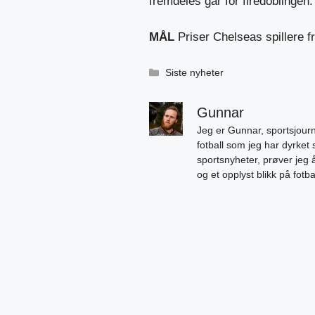
fremdeles går for firedoblingen.
MÅL
Priser Chelseas spillere
Kategorier
Siste nyheter
Gunnar
Jeg er Gunnar, sportsjourn
fotball som jeg har dyrket 
sportsnyheter, prøver jeg
og et opplyst blikk på fotb