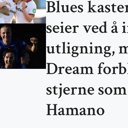
Blues kaste
seier ved å
utligning, 
Dream forbli
stjerne som
Hamano