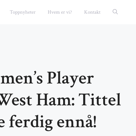
Toppnyheter
Hvem er vi?
Kontakt
men’s Player
West Ham: Tittel
e ferdig ennå!