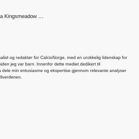
 fra Kingsmeadow …
alist og redaktør for CalcioNorge, med en urokkelig lidenskap for
siden jeg var barn. Innenfor dette mediet dedikert til
 å dele min entusiasme og ekspertise gjennom relevante analyser
allverdenen.