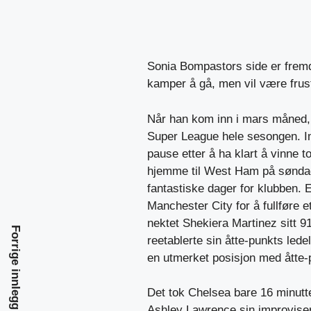
Sonia Bompastors side er fremd
kamper å gå, men vil være frustr
Når han kom inn i mars måned, 
Super League hele sesongen. Imi
pause etter å ha klart å vinne 
hjemme til West Ham på søndag
fantastiske dager for klubben. E
Manchester City for å fullføre
nektet Shekiera Martinez sitt 91
Forrige innlegg
reetablerte sin åtte-punkts led
en utmerket posisjon med åtte-
Det tok Chelsea bare 16 minutt
Ashley Lawrence sin improvise