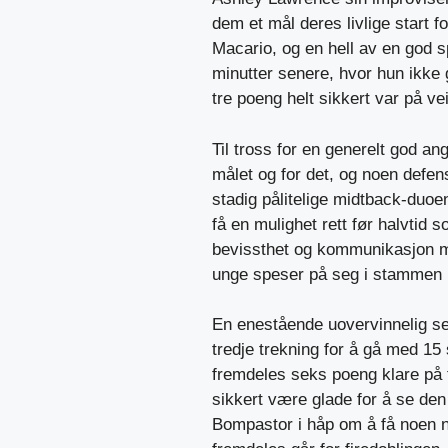
dem et mål deres livlige start fo
Macario, og en hell av en god 
minutter senere, hvor hun ikke 
tre poeng helt sikkert var på vei
Til tross for en generelt god an
målet og for det, og noen defensi
stadig pålitelige midtback-duoen
få en mulighet rett før halvtid 
bevissthet og kommunikasjon m
unge speser på seg i stammen i
En enestående uovervinnelig se
tredje trekning for å gå med 1
fremdeles seks poeng klare på t
sikkert være glade for å se de
Bompastor i håp om å få noen 