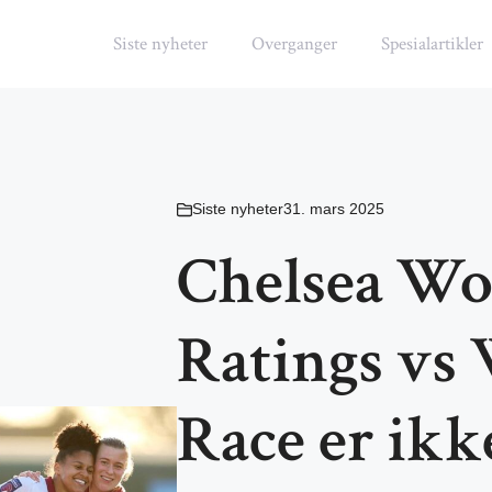
Siste nyheter
Overganger
Spesialartikler
Siste nyheter
31. mars 2025
Chelsea Wo
Ratings vs 
Race er ikk