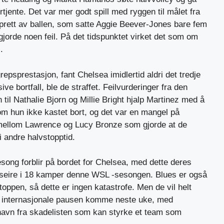
rtjente. Det var mer godt spill med ryggen til målet fra
sprett av ballen, som satte Aggie Beever-Jones bare fem
gjorde noen feil. På det tidspunktet virket det som om
.
grepsprestasjon, fant Chelsea imidlertid aldri det tredje
ve bortfall, ble de straffet. Feilvurderinger fra den
 til Nathalie Bjorn og Millie Bright hjalp Martinez med å
som hun ikke kastet bort, og det var en mangel på
ellom Lawrence og Lucy Bronze som gjorde at de
 andre halvstopptid.
song forblir på bordet for Chelsea, med dette deres
5 seire i 18 kamper denne WSL -sesongen. Blues er også
oppen, så dette er ingen katastrofe. Men de vil helt
n internasjonale pausen komme neste uke, med
navn fra skadelisten som kan styrke et team som