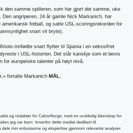
isk den samme spilleren, som har gjort det samme, uke
y. Den angriperen, 24 år gamle Nick Markanich, har
il amerikansk fotball, og satte USL-scoringsrekorden for
sannsynlighet snart vil bryte).
linois-innfødte snart flytter til Spania i en sekssifret
 dyreste i USL-historien. Det står kanskje som et bevis
n for europeiske talenter på høyt nivå.
år,» fortalte Markanich
MÅL
.
alist og redaktør for CalcioNorge, med en urokkelig lidenskap for
siden jeg var barn. Innenfor dette mediet dedikert til
 å dele min entusiasme og ekspertise gjennom relevante analyser