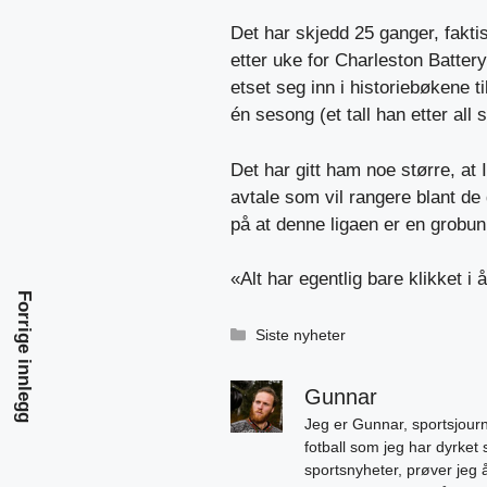
Det har skjedd 25 ganger, fakt
etter uke for Charleston Batter
etset seg inn i historiebøkene t
én sesong (et tall han etter all 
Det har gitt ham noe større, at Il
avtale som vil rangere blant de
på at denne ligaen er en grobun
«Alt har egentlig bare klikket i 
Forrige innlegg
Kategorier
Siste nyheter
Gunnar
Jeg er Gunnar, sportsjourn
fotball som jeg har dyrket 
sportsnyheter, prøver jeg