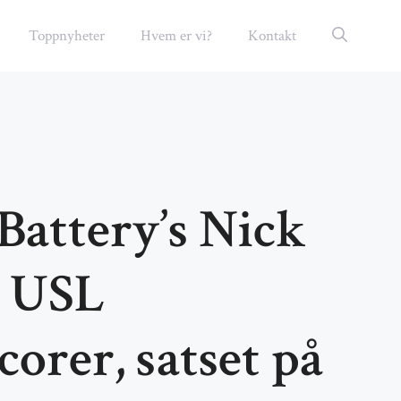
Toppnyheter
Hvem er vi?
Kontakt
Battery’s Nick
, USL
orer, satset på