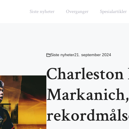
Siste nyheter
Overganger
Spesialartikler
Siste nyheter
21. september 2024
Charleston 
Markanich
rekordmålsc