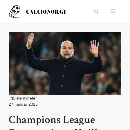
Hopp
til
Meny
innhold
Siste nyheter
27. januar 2025
Champions League