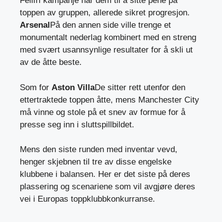
Feilfri kampanje har dem til å sitte pene på
toppen av gruppen, allerede sikret progresjon.
Arsenal
På den annen side ville trenge et
monumentalt nederlag kombinert med en streng
med svært usannsynlige resultater for å skli ut
av de åtte beste.
Som for
Aston Villa
De sitter rett utenfor den
ettertraktede toppen åtte, mens Manchester City
må vinne og stole på et snev av formue for å
presse seg inn i sluttspillbildet.
Mens den siste runden med inventar vevd,
henger skjebnen til tre av disse engelske
klubbene i balansen. Her er det siste på deres
plassering og scenariene som vil avgjøre deres
vei i Europas toppklubbkonkurranse.