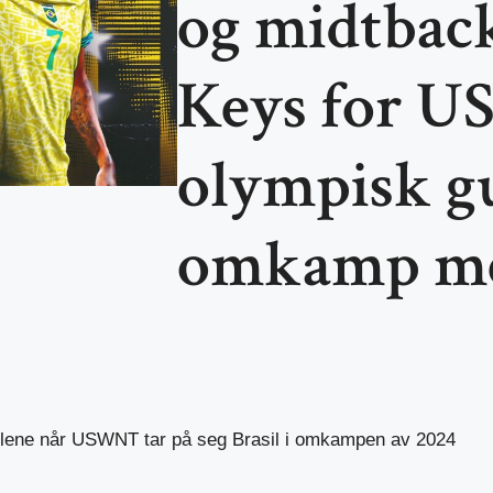
og midtback
Keys for 
olympisk gu
omkamp me
nøklene når USWNT tar på seg Brasil i omkampen av 2024