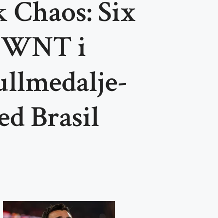
 Chaos: Six
USWNT i
llmedalje-
d Brasil