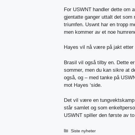
For USWNT handler dette om at
gjentatte ganger uttalt det som
triumfen. Uswnt har en tropp me
men kommer av et noe humrende
Hayes vil nå være på jakt etter 
Brasil vil også tilby en. Dette
sommer, men du kan sikre at det 
også, og – med tanke på USWNTs
mot Hayes ‘side.
Det vil være en tungvektskamp 
står samlet og som enkeltpers
USWNT spiller den første av t
Kategorier
Siste nyheter