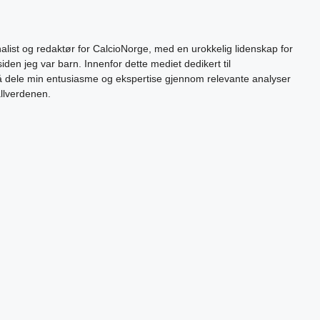
alist og redaktør for CalcioNorge, med en urokkelig lidenskap for
siden jeg var barn. Innenfor dette mediet dedikert til
 å dele min entusiasme og ekspertise gjennom relevante analyser
allverdenen.