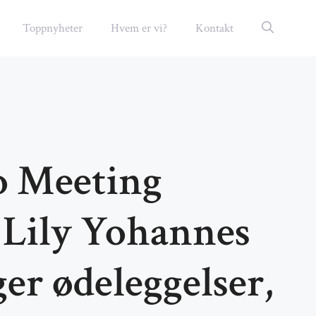
Toppnyheter
Hvem er vi?
Kontakt
o Meeting
 Lily Yohannes
er ødeleggelser,