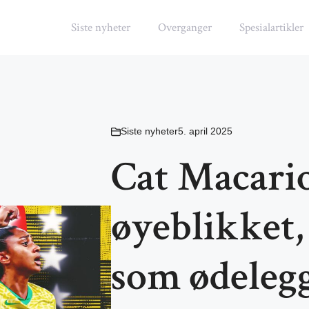
Siste nyheter
Overganger
Spesialartikler
Siste nyheter
5. april 2025
Cat Macari
øyeblikket,
som ødelegg