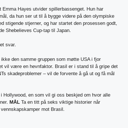
 Emma Hayes utvider spillerbassenget. Hun har
 mål, da hun ser ut til å bygge videre på den olympiske
d stigende stjerner, og har startet den prosessen godt,
 Shebelieves Cup-tap til Japan.
et svar.
 er ikke den samme gruppen som møtte USA i fjor
vil være en hevnfaktor. Brasil er i stand til å gripe det
 skadeproblemer – vil de forvente å gå ut og få mål
i Hollywood, en som vil gi oss beskjed om hvor alle
oner.
MÅL
Ta en titt på seks viktige historier når
o vennskapskamper mot Brasil.