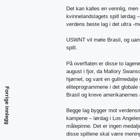
Det kan kalles en vennlig, me
kvinnelandslagets spill lørdag
verdens beste lag i det ultra -
USWNT vil møte Brasil, og uanset
spill.
På overflaten er disse to lagene
august i fjor, da Mallory Swans
hjørnet, og vant en gullmedalje
eliteprogrammene i det globale 
Forrige innlegg
Brasil og kreve amerikanernes 
Begge lag bygger mot verdensm
kampene – lørdag i Los Angeles,
målepinne. Det er ingen medalje
disse spillene skal være mening