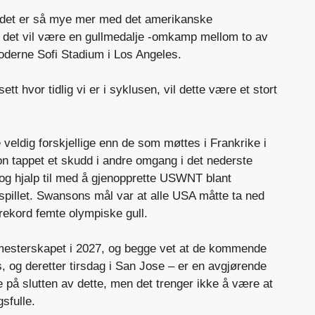
n det er så mye mer med det amerikanske
 – det vil være en gullmedalje -omkamp mellom to av
moderne Sofi Stadium i Los Angeles.
t hvor tidlig vi er i syklusen, vil dette være et stort
 veldig forskjellige enn de som møttes i Frankrike i
on tappet et skudd i andre omgang i det nederste
 og hjalp til med å gjenopprette USWNT blant
spillet. Swansons mål var at alle USA måtte ta ned
rekord femte olympiske gull.
esterskapet i 2027, og begge vet at de kommende
 og deretter tirsdag i San Jose – er en avgjørende
 på slutten av dette, men det trenger ikke å være at
sfulle.