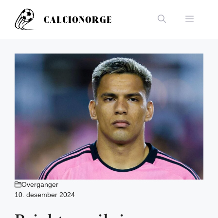
Hopp
til
Meny
innhold
Overganger
10. desember 2024