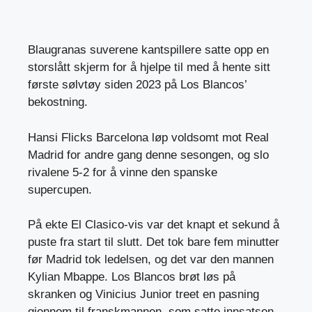
Blaugranas suverene kantspillere satte opp en
storslått skjerm for å hjelpe til med å hente sitt
første sølvtøy siden 2023 på Los Blancos’
bekostning.
Hansi Flicks Barcelona løp voldsomt mot Real
Madrid for andre gang denne sesongen, og slo
rivalene 5-2 for å vinne den spanske
supercupen.
På ekte El Clasico-vis var det knapt et sekund å
puste fra start til slutt. Det tok bare fem minutter
før Madrid tok ledelsen, og det var den mannen
Kylian Mbappe. Los Blancos brøt løs på
skranken og Vinicius Junior treet en pasning
gjennom til franskmannen, som satte innsatsen