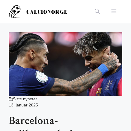
Hopp
til
Meny
innhold
Siste nyheter
13. januar 2025
Barcelona-