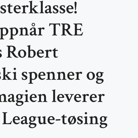
terklasse!
oppnår TRE
s Robert
i spenner og
agien leverer
League-tøsing