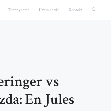
Toppnyheter
Hvem er vi?
Kontakt
eringer vs
da: En Jules