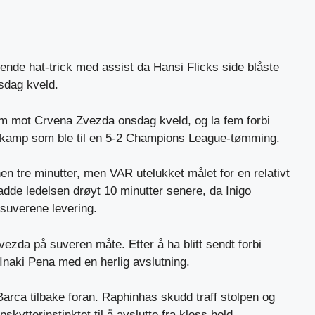
lende hat-trick med assist da Hansi Flicks side blåste
sdag kveld.
orm mot Crvena Zvezda onsdag kveld, og la fem forbi
n kamp som ble til en 5-2 Champions League-tømming.
en tre minutter, men VAR utelukket målet for en relativt
dde ledelsen drøyt 10 minutter senere, da Inigo
suverene levering.
vezda på suveren måte. Etter å ha blitt sendt forbi
 Inaki Pena med en herlig avslutning.
Barca tilbake foran. Raphinhas skudd traff stolpen og
ytterinstinktet til å avslutte fra kloss hold.