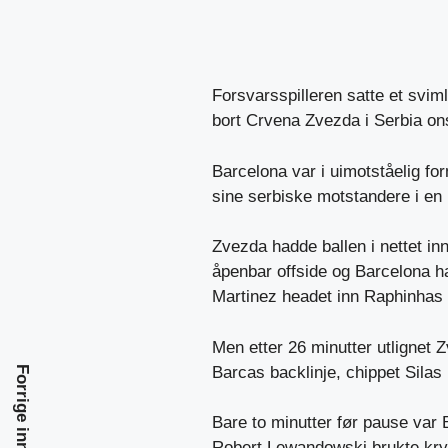
Forsvarsspilleren satte et svim
bort Crvena Zvezda i Serbia on
Barcelona var i uimotståelig f
sine serbiske motstandere i e
Zvezda hadde ballen i nettet inn
åpenbar offside og Barcelona ha
Martinez headet inn Raphinhas 
Men etter 26 minutter utlignet Z
Barcas backlinje, chippet Silas
Forrige innlegg
Bare to minutter før pause var 
Robert Lewandowski brukte krypsk