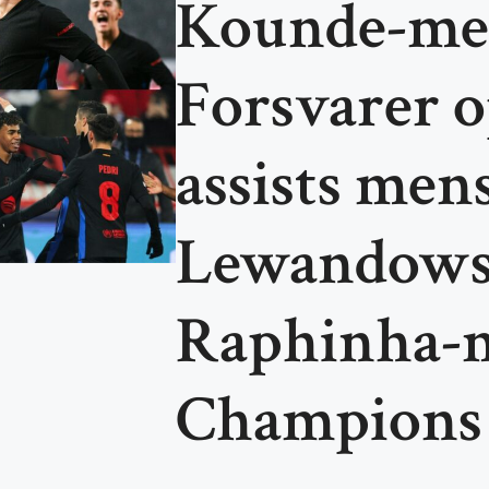
Kounde-mes
Forsvarer 
assists men
Lewandowsk
Raphinha-m
Champions 