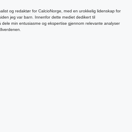
alist og redaktør for CalcioNorge, med en urokkelig lidenskap for
siden jeg var barn. Innenfor dette mediet dedikert til
 å dele min entusiasme og ekspertise gjennom relevante analyser
allverdenen.