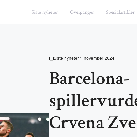
Siste nyheter
Overganger
Spesialartikler
Siste nyheter
7. november 2024
Barcelona-
spillervurd
Crvena Zvez