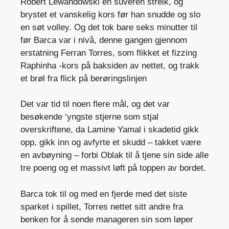
Robert Lewandowski en suveren streik, og
brystet et vanskelig kors før han snudde og slo
en søt volley. Og det tok bare seks minutter til
før Barca var i nivå, denne gangen gjennom
erstatning Ferran Torres, som flikket et fizzing
Raphinha -kors på baksiden av nettet, og trakk
et brøl fra flick på berøringslinjen
Det var tid til noen flere mål, og det var
besøkende ‘yngste stjerne som stjal
overskriftene, da Lamine Yamal i skadetid gikk
opp, gikk inn og avfyrte et skudd – takket være
en avbøyning – forbi Oblak til å tjene sin side alle
tre poeng og et massivt løft på toppen av bordet.
Barca tok til og med en fjerde med det siste
sparket i spillet, Torres nettet sitt andre fra
benken for å sende manageren sin som løper