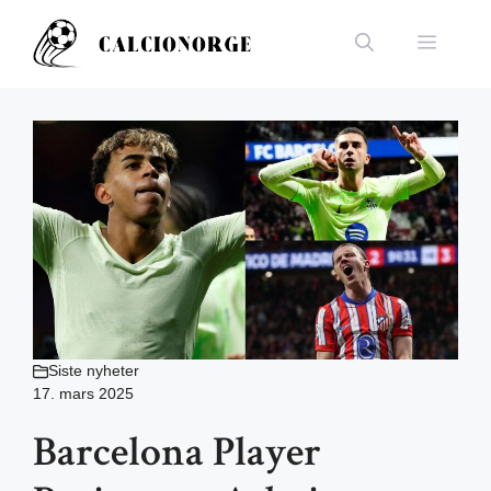
Hopp
til
Meny
innhold
Siste nyheter
17. mars 2025
Barcelona Player