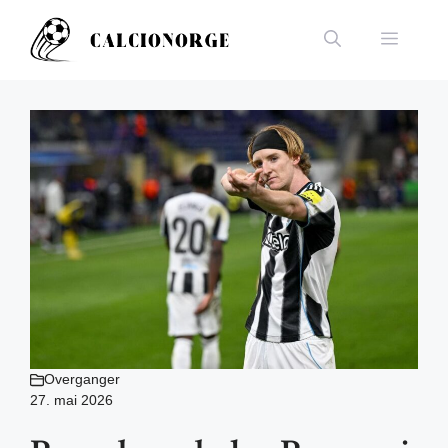
Hopp
til
Meny
innhold
Overganger
27. mai 2026