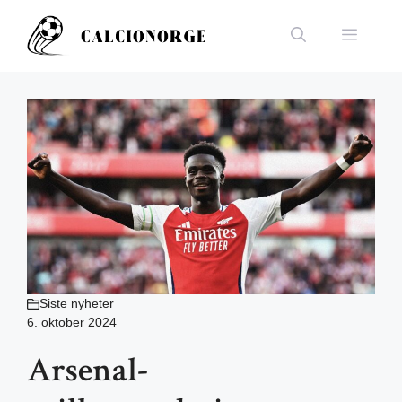
Hopp
til
Meny
innhold
Siste nyheter
6. oktober 2024
Arsenal-