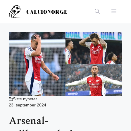
Hopp
til
Meny
innhold
Siste nyheter
23. september 2024
Arsenal-