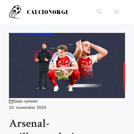
Hopp
til
Meny
innhold
Siste nyheter
10. november 2024
Arsenal-