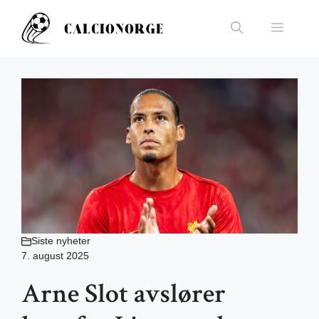
Hopp
til
Meny
innhold
Siste nyheter
7. august 2025
Arne Slot avslører