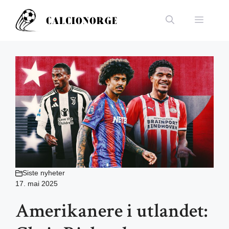
Hopp
til
Meny
innhold
Siste nyheter
17. mai 2025
Amerikanere i utlandet: