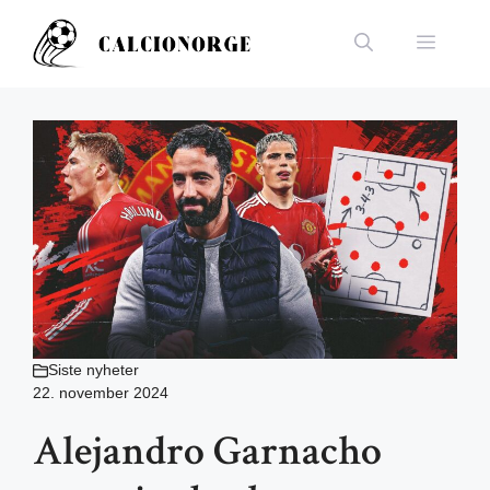
Hopp
til
Meny
innhold
Siste nyheter
22. november 2024
Alejandro Garnacho