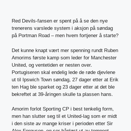
Red Devils-fansen er spent på å se den nye
trenerens varslede system i aksjon på søndag
på Portman Road – men hvem fortjener å starte?
Det kunne knapt vært mer spenning rundt Ruben
Amorims første kamp som leder for Manchester
United, og ventetiden er nesten over.
Portugiseren skal endelig lede de røde djevlene
ut til Ipswich Town søndag, 27 dager etter at Erik
ten Hag ble sparket og 23 dager etter at det ble
bekreftet at 39-åringen skulle ta plassen hans.
Amorim forlot Sporting CP i best tenkelig form,
men han slutter seg til et United-lag som er midt
i den siste av mange kriser i perioden etter Sir
Alex Ferguson, og ser håpløst ut av tempoet