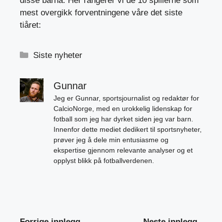
disse barna. Her rangerer vi de 10 spillerne som
mest overgikk forventningene våre det siste
tiåret:
Kategorier
Siste nyheter
Gunnar
Jeg er Gunnar, sportsjournalist og redaktør for
CalcioNorge, med en urokkelig lidenskap for
fotball som jeg har dyrket siden jeg var barn.
Innenfor dette mediet dedikert til sportsnyheter,
prøver jeg å dele min entusiasme og
ekspertise gjennom relevante analyser og et
opplyst blikk på fotballverdenen.
Forrige innlegg
Neste innlegg