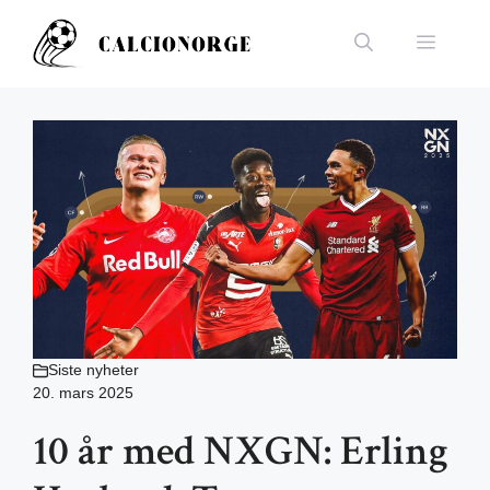
Hopp
til
Meny
innhold
Siste nyheter
20. mars 2025
10 år med NXGN: Erling